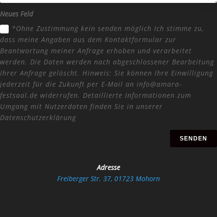
Neues Feld
*Ohne Zustimmung kein senden möglich Ich stimme zu,
dass meine Angaben aus dem Kontaktformular zur
Beantwortung meiner Anfrage erhoben und verarbeitet
werden. Die Daten werden nach abgeschlossener Bearbeitung
Ihrer Anfrage gelöscht. Hinweis: Sie können Ihre Einwilligung
jederzeit für die Zukunft per E-Mail an info@amara-
festsaal.de widerrufen. Detaillierte Informationen zum
Umgang mit Nutzerdaten finden Sie in unserer
Datenschutzerklärung
SENDEN
Adresse
Freiberger Str. 37, 01723 Mohorn