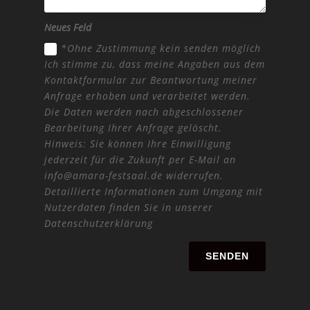
Neues Feld
*Ohne Zustimmung kein senden möglich
Ich stimme zu, dass meine Angaben aus dem
Kontaktformular zur Beantwortung meiner
Anfrage erhoben und verarbeitet werden.
Die Daten werden nach abgeschlossener
Bearbeitung Ihrer Anfrage gelöscht.
Hinweis: Sie können Ihre Einwilligung
jederzeit für die Zukunft per E-Mail an
info@amara-festsaal.de widerrufen.
Detaillierte Informationen zum Umgang mit
Nutzerdaten finden Sie in unserer
Datenschutzerklärung
SENDEN